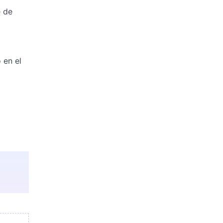
e de
 en el