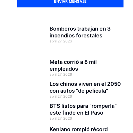
ENVIAR MENSAJE
Bomberos trabajan en 3
incendios forestales
abril 27, 2026
Meta corriò a 8 mil
empleados
abril 27, 2026
Los chinos viven en el 2050
con autos “de pelìcula”
abril 27, 2026
BTS listos para “romperla”
este finde en El Paso
abril 27, 2026
Keniano rompió récord