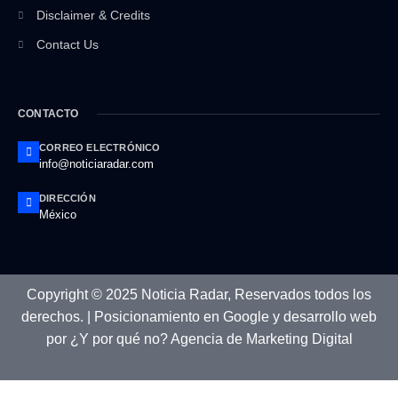
Disclaimer & Credits
Contact Us
CONTACTO
CORREO ELECTRÓNICO
info@noticiaradar.com
DIRECCIÓN
México
Copyright © 2025 Noticia Radar, Reservados todos los
derechos. |
Posicionamiento en Google
y
desarrollo web
por
¿Y por qué no? Agencia de Marketing Digital