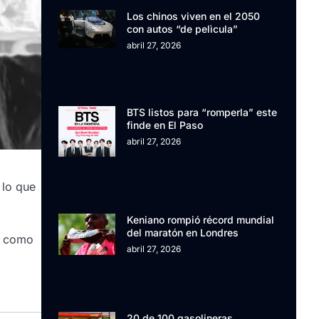
Los chinos viven en el 2050
con autos “de pelìcula”
abril 27, 2026
BTS listos para “romperla” este
finde en El Paso
abril 27, 2026
 lo que
Keniano rompió récord mundial
del maratón en Londres
ón como
abril 27, 2026
20 de 100 gasolineras