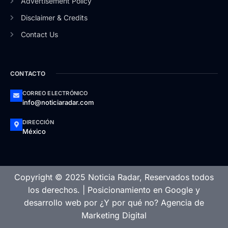
Advertisement Policy
Disclaimer & Credits
Contact Us
CONTACTO
CORREO ELECTRÓNICO
info@noticiaradar.com
DIRECCIÓN
México
Copyright © 2025 Noticia Radar, Reservados todos
los derechos. |
Posicionamiento en Google
y
desarrollo web
por
¿Y por qué no? Agencia de
Marketing Digital