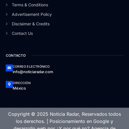
Terms & Conditions
Advertisement Policy
Disclaimer & Credits
Contact Us
CONTACTO
CORREO ELECTRÓNICO
info@noticiaradar.com
DIRECCIÓN
México
Copyright © 2025 Noticia Radar, Reservados todos
los derechos. |
Posicionamiento en Google
y
desarrollo web
por
¿Y por qué no? Agencia de